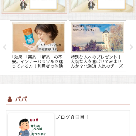
｢効果｣ ｢契約｣ ｢解約｣ の不
特別な人へのプレゼント！
瓶
し
安。インナーパラソルで迷
大切な人を喜ばせてみませ
い
換
っている方！利用者の体験
んか？北海道 人気のチーズ
単
し
談で悩み解消します。
ケーキ【ルタオ】ドゥーブ
単
ルフロマージュ。
パパ
ブログ８日目！